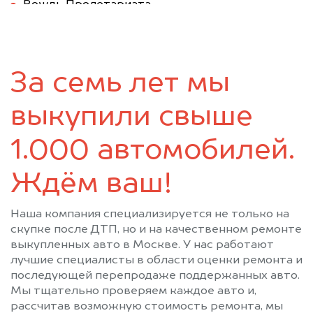
Вождь Пролетариата
Волоколамск
Вороново
Воскресенск
Восточный
Востряково
Высоковск
За семь лет мы
Голицыно
Деденево
Дедовск
Дзержинский
выкупили свыше
Дмитров
Долгопрудный
Домодедово
Дорохово
1.000 автомобилей.
Дрезна
Дубки
Ждём ваш!
Дубна
Егорьевск
Железнодорожный
Жилево
Наша компания специализируется не только на
Жуковка
Жуковский
скупке после ДТП, но и на качественном ремонте
Загорск
Загорянский
выкупленных авто в Москве. У нас работают
Запрудная
Зарайск
лучшие специалисты в области оценки ремонта и
последующей перепродаже поддержанных авто.
Звенигород
Зеленоград
Мы тщательно проверяем каждое авто и,
Ивантеевка
Икша
рассчитав возможную стоимость ремонта, мы