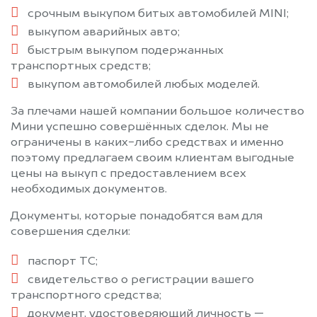
Тучково
Уваровка
срочным выкупом битых автомобилей MINI;
Удельная
Успенское
выкупом аварийных авто;
Фирсановка
Фрязино
быстрым выкупом подержанных
Фряново
Химки
транспортных средств;
Хотьково
Черкизово
выкупом автомобилей любых моделей.
Черноголовка
Черусти
За плечами нашей компании большое количество
Чехов
Шарапово
Мини успешно совершённых сделок. Мы не
ограничены в каких-либо средствах и именно
Шатура
Шатурторф
поэтому предлагаем своим клиентам выгодные
Шаховская
Шереметьевский
цены на выкуп с предоставлением всех
Щелково
Щербинка
необходимых документов.
Электрогорск
Электросталь
Документы, которые понадобятся вам для
Электроугли
Юбилейный
совершения сделки:
Яхрома
паспорт ТС;
свидетельство о регистрации вашего
транспортного средства;
документ, удостоверяющий личность —