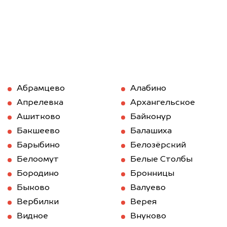
Абрамцево
Алабино
Апрелевка
Архангельское
Ашитково
Байконур
Бакшеево
Балашиха
Барыбино
Белозёрский
Белоомут
Белые Столбы
Бородино
Бронницы
Быково
Валуево
Вербилки
Верея
Видное
Внуково