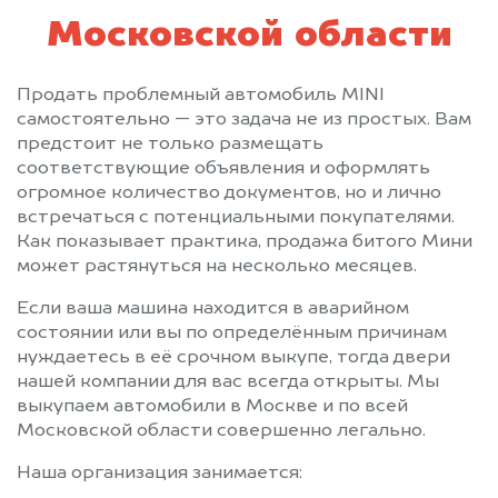
Полушкино
Правдинский
Московской области
Привокзальный
Пролетарский
Протвино
Пушкино
Продать проблемный автомобиль MINI
Пущино
Раменское
самостоятельно — это задача не из простых. Вам
Реутов
Решетниково
предстоит не только размещать
Родники
Рошаль
соответствующие объявления и оформлять
огромное количество документов, но и лично
Рублево
Руза
встречаться с потенциальными покупателями.
Салтыковка
Северный
Как показывает практика, продажа битого Мини
Сергиев Посад
Серебряные Пруды
может растянуться на несколько месяцев.
Серпухов
Солнечногорск
Если ваша машина находится в аварийном
Солнцево
Софрино
состоянии или вы по определённым причинам
Старая Купавна
Старбеево
нуждаетесь в её срочном выкупе, тогда двери
Ступино
Сходня
нашей компании для вас всегда открыты. Мы
выкупаем автомобили в Москве и по всей
Талдом
Текстильщик
Московской области совершенно легально.
Темпы
Томилино
Наша организация занимается:
Троицк
Туголесский Бор