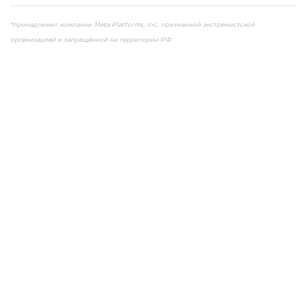
*принадлежит компании Meta Platforms, Inc., признанной экстремистской
организацией и запрещённой на территории РФ
Мы консультируем
абсолютно
БЕСПЛАТНО
Узнайте стоимость своего битого
автомобиля.
Сравните это с тем, что предлагали