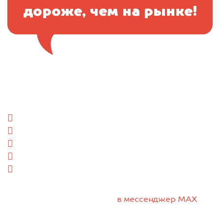
дороже, чем на рынке!
Отправьте фотографии автомобиля — через
минуту эксперт-оценщик назовёт сумму.
1. Сфотографируйте машину:
спереди
сзади
слева
справа
салон
2. Отправьте фотографии на номер +7 (958)
498-32-98 по WhatsApp*,
в мессенджер MAX
или на электронную почту info@dorogo.online