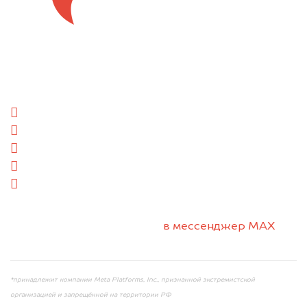
Отправьте фотографии автомобиля — через
минуту эксперт-оценщик назовёт сумму.
1. Сфотографируйте машину:
спереди
сзади
слева
справа
салон
2. Отправьте фотографии на номер +7 (958)
498-32-98 по WhatsApp*,
в мессенджер MAX
или на электронную почту info@dorogo.online
*принадлежит компании Meta Platforms, Inc., признанной экстремистской
организацией и запрещённой на территории РФ