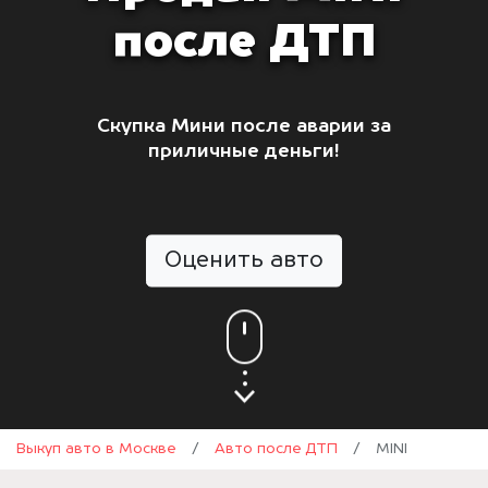
после ДТП
Скупка Мини после аварии за
приличные деньги!
Оценить авто
Выкуп авто в Москве
/
Авто после ДТП
/
MINI