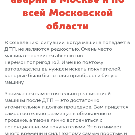
аварии в Москве и по
Пущино
Раменское
Реутов
Решетниково
всей Московской
Родники
Рошаль
области
Рублево
Руза
Салтыковка
Северный
Сергиев Посад
Серебряные Пруды
К сожалению, ситуации, когда машина попадает в
ДТП, не являются редкостью. Очень часто
Серпухов
Солнечногорск
машина становится абсолютно
Солнцево
Софрино
неремонтопригодной. Именно поэтому
Старая Купавна
Старбеево
автовладелец вынужден искать покупателей,
которые были бы готовы приобрести битую
Ступино
Сходня
машину.
Талдом
Текстильщик
Темпы
Томилино
Заниматься самостоятельно реализацией
машины после ДТП — это достаточно
Троицк
Туголесский Бор
утомительная и долгая процедура. Вам придётся
Тучково
Уваровка
самостоятельно размещать объявления о
Удельная
Успенское
продаже, а также лично встречаться с
Фирсановка
Фрязино
потенциальными покупателями. Это отнимает
много времени и сил. Поэтому самым простым и