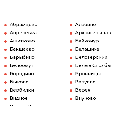
Абрамцево
Алабино
Апрелевка
Архангельское
Ашитково
Байконур
Бакшеево
Балашиха
Барыбино
Белозёрский
Белоомут
Белые Столбы
Бородино
Бронницы
Быково
Валуево
Вербилки
Верея
Видное
Внуково
Вождь Пролетариата
Волоколамск
Вороново
Воскресенск
Восточный