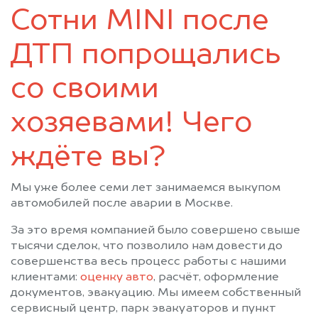
Востряково
Высоковск
Сотни MINI после
Голицыно
Деденево
Дедовск
Дзержинский
ДТП попрощались
Дмитров
Долгопрудный
Домодедово
Дорохово
со своими
Дрезна
Дубки
хозяевами! Чего
Дубна
Егорьевск
Железнодорожный
Жилево
ждёте вы?
Жуковка
Жуковский
Загорск
Загорянский
Мы уже более семи лет занимаемся выкупом
Запрудная
Зарайск
автомобилей после аварии в Москве.
Звенигород
Зеленоград
За это время компанией было совершено свыше
Ивантеевка
Икша
тысячи сделок, что позволило нам довести до
Ильинский
Истра
совершенства весь процесс работы с нашими
клиентами:
оценку авто
, расчёт, оформление
Калининец
Кашира
документов, эвакуацию. Мы имеем собственный
Керва
Климовск
сервисный центр, парк эвакуаторов и пункт