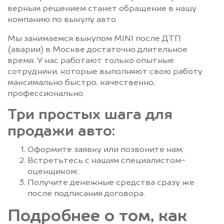
Фряново
Химки
верным решением станет обращение в нашу
Хотьково
Черкизово
компанию по выкупу авто.
Черноголовка
Черусти
Мы занимаемся выкупом MINI после ДТП
Чехов
Шарапово
(аварии) в Москве достаточно длительное
Шатура
Шатурторф
время. У нас работают только опытные
Шаховская
Шереметьевский
сотрудники, которые выполняют свою работу
максимально быстро, качественно,
Щелково
Щербинка
профессионально.
Электрогорск
Электросталь
Три простых шага для
Электроугли
Юбилейный
Яхрома
продажи авто:
Оформите заявку или позвоните нам;
Встретьтесь с нашим специалистом-
оценщиком;
Получите денежные средства сразу же
после подписания договора.
Подробнее о том, как