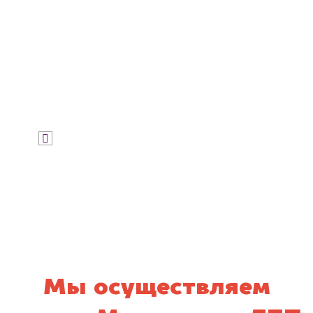
Узнать стоимость
Я даю согласие на обработку своих
персональных данных и соглашаюсь с
политикой конфиденциальности
Мы осуществляем