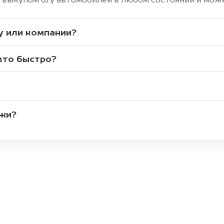
я выкупом б/у автомобилей в любом состоянии и мож
у или компании?
вто быстро?
жи?