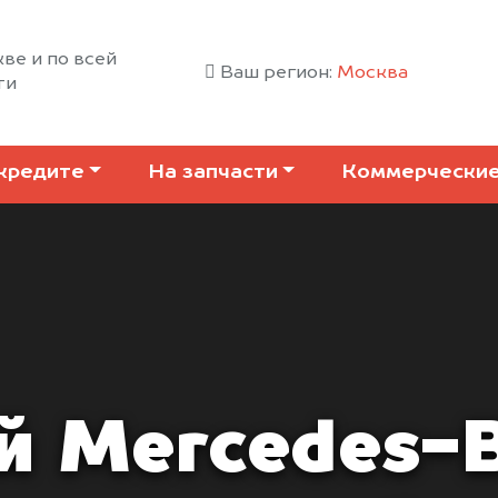
ве и по всей
Ваш регион:
Москва
ти
кредите
На запчасти
Коммерчески
й Mercedes-B