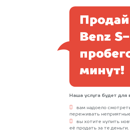
Продай
Benz S-
пробег
минут!
Наша услуга будет для в
вам надоело смотреть
переживать неприятные
вы хотите купить нов
её продать за те деньги,