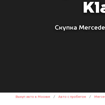
Kl
Скупка Mercede
Выкуп авто в Москве
/
Авто с пробегом
/
Merce