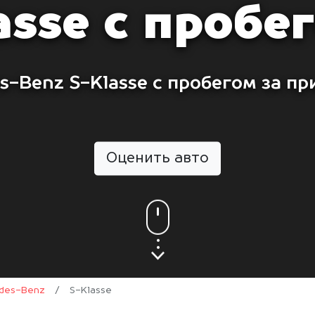
asse с пробе
s-Benz S-Klasse с пробегом за пр
Оценить авто
des-Benz
/
S-Klasse