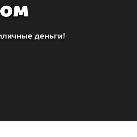
гом
иличные деньги!