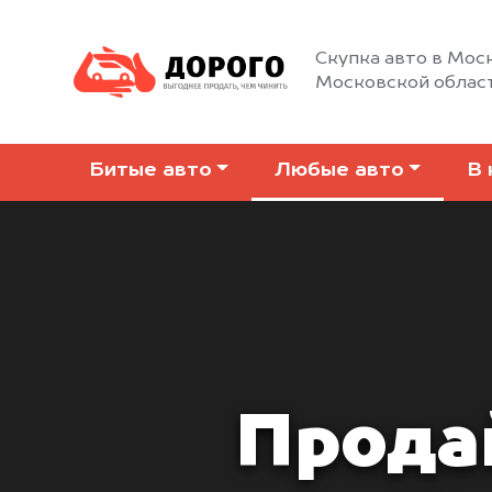
Скупка авто в Моск
Московской облас
Битые авто
Любые авто
В 
Прода