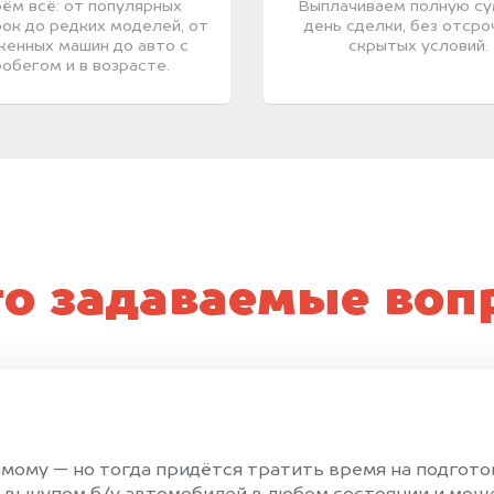
ём всё: от популярных
Выплачиваем полную су
ок до редких моделей, от
день сделки, без отсро
енных машин до авто с
скрытых условий.
обегом и в возрасте.
то задаваемые воп
ому — но тогда придётся тратить время на подготов