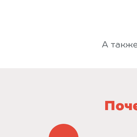
А такж
Поче