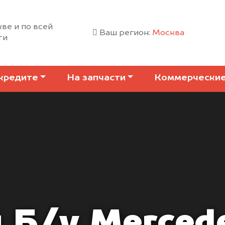
ве и по всей
Ваш регион:
Москва
ти
кредите
На запчасти
Коммерчески
 Б/у Merced