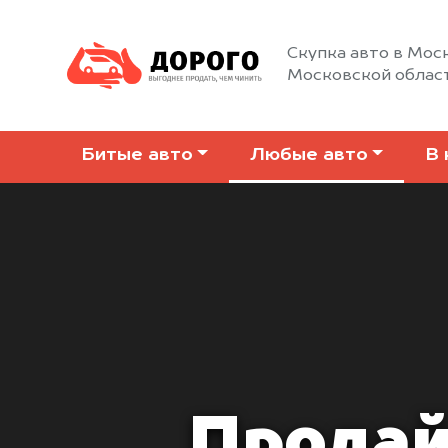
Скупка авто в Моск
Московской облас
Битые авто
Любые авто
В 
Продай