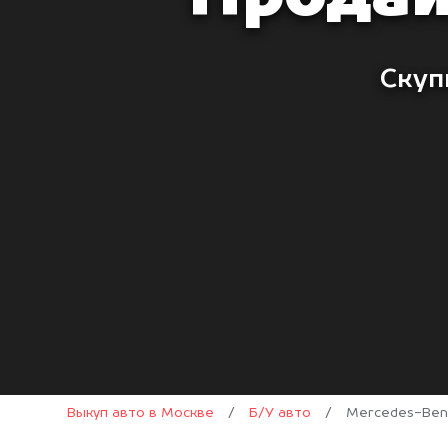
Скуп
Выкуп авто в Москве
/
Б/У авто
/
Mercedes-Ben