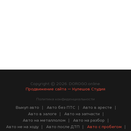
Copyright © 2026. DOROGO.online.
Продвижение сайта — Кулешов Студия
Политика конфиденциальности
Выкуп авто
Авто без ПТС
Авто в аресте
Авто в залоге
Авто на запчасти
Авто на металлолом
Авто на разбор
Авто не на ходу
Авто после ДТП
Авто с пробегом