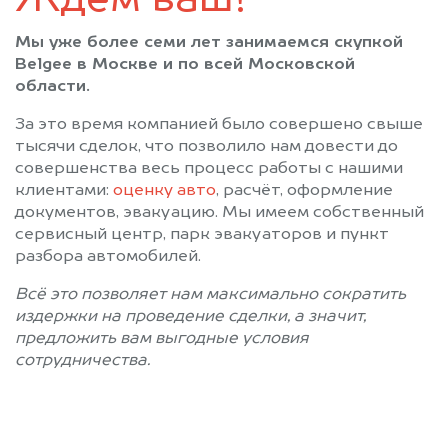
Ждём ваш!
Железнодорожный
Жилево
Мы уже более семи лет занимаемся скупкой
Жуковка
Жуковский
Belgee в Москве и по всей Московской
Загорск
Загорянский
области.
Запрудная
Зарайск
За это время компанией было совершено свыше
Звенигород
Зеленоград
тысячи сделок, что позволило нам довести до
Ивантеевка
Икша
совершенства весь процесс работы с нашими
клиентами:
Ильинский
оценку авто
, расчёт, оформление
Истра
документов, эвакуацию. Мы имеем собственный
Калининец
Кашира
сервисный центр, парк эвакуаторов и пункт
Керва
Климовск
разбора автомобилей.
Клин
Клязьма
Всё это позволяет нам максимально сократить
Кожино
Кокошкино
издержки на проведение сделки, а значит,
Коломна
Колюбакино
предложить вам выгодные условия
Королев
Косино
сотрудничества.
Котельники
Красково
Красноармейск
Красногорск
Краснозаводск
Краснознаменск