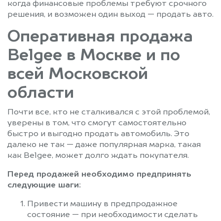
когда финансовые проблемы требуют срочного
Солнцево
Софрино
решения, и возможен один выход — продать авто.
Старая Купавна
Старбеево
Оперативная продажа
Ступино
Сходня
Belgee в Москве и по
Талдом
Текстильщик
Темпы
Томилино
всей Московской
Троицк
Туголесский Бор
области
Тучково
Уваровка
Удельная
Успенское
Почти все, кто не сталкивался с этой проблемой,
Фирсановка
Фрязино
уверены в том, что смогут самостоятельно
быстро и выгодно продать автомобиль. Это
Фряново
Химки
далеко не так — даже популярная марка, такая
Хотьково
Черкизово
как Belgee, может долго ждать покупателя.
Черноголовка
Черусти
Перед продажей необходимо предпринять
Чехов
Шарапово
следующие шаги:
Шатура
Шатурторф
Привести машину в предпродажное
Шаховская
Шереметьевский
состояние — при необходимости сделать
Щелково
Щербинка