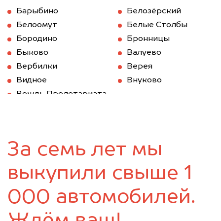
Барыбино
Белозёрский
Белоомут
Белые Столбы
Бородино
Бронницы
Быково
Валуево
Вербилки
Верея
Видное
Внуково
Вождь Пролетариата
Волоколамск
Вороново
Воскресенск
Восточный
Востряково
Высоковск
За семь лет мы
Голицыно
Деденево
Дедовск
Дзержинский
выкупили свыше 1
Дмитров
Долгопрудный
Домодедово
Дорохово
000 автомобилей.
Дрезна
Дубки
Дубна
Егорьевск