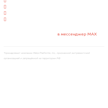
сзади
слева
справа
салон
2. Отправьте фотографии на номер +7 (958)
498-32-98 по WhatsApp*,
в мессенджер MAX
или на электронную почту info@dorogo.online
*принадлежит компании Meta Platforms, Inc., признанной экстремистской
организацией и запрещённой на территории РФ
Мы консультируем