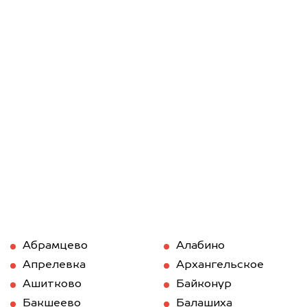
Абрамцево
Алабино
Апрелевка
Архангельское
Ашитково
Байконур
Бакшеево
Балашиха