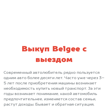
персональных данных и соглашаюсь с
Обухово
Одинцово
политикой конфиденциальности
Ожерелье
Озеры
Октябрьский
Опалиха
Орехово-Зуево
Павловский Посад
Первомайский
Пески
Пироговский
Подольск
Полушкино
Правдинский
Выкуп Belgee с
Привокзальный
Пролетарский
выездом
Протвино
Пушкино
Пущино
Раменское
Современный автолюбитель редко пользуется
Реутов
Решетниково
одним авто более десяти лет. Часто уже через 3–
Родники
Рошаль
5 лет после приобретения машины возникает
Рублево
Руза
необходимость купить новый транспорт. За эти
Салтыковка
Северный
годы возникает понимание, какой автомобиль
предпочтительнее, изменяется состав семьи,
Сергиев Посад
Серебряные Пруды
растут доходы. Бывает и обратная ситуация,
Серпухов
Солнечногорск