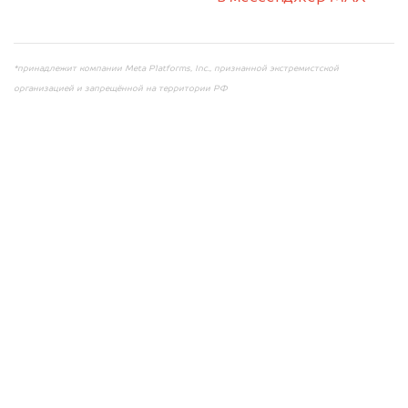
или на электронную почту info@dorogo.online
*принадлежит компании Meta Platforms, Inc., признанной экстремистской
организацией и запрещённой на территории РФ
Мы консультируем
абсолютно
БЕСПЛАТНО
Узнайте стоимость проблемного
автомобиля на разбор.