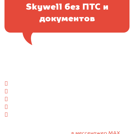
Skywell без ПТС и
документов
Отправьте фотографии автомобиля — через
минуту эксперт-оценщик назовёт сумму.
1. Сфотографируйте машину:
спереди
сзади
слева
справа
салон
2. Отправьте фотографии на номер +7 (958)
498-32-98 по WhatsApp*,
в мессенджер MAX