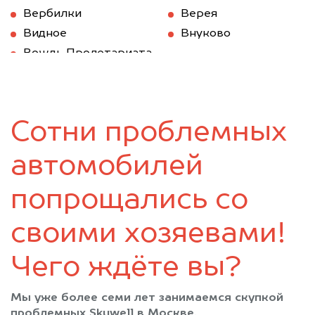
Вербилки
Верея
Видное
Внуково
Вождь Пролетариата
Волоколамск
Вороново
Воскресенск
Восточный
Востряково
Высоковск
Сотни проблемных
Голицыно
Деденево
Дедовск
Дзержинский
автомобилей
Дмитров
Долгопрудный
Домодедово
Дорохово
попрощались со
Дрезна
Дубки
своими хозяевами!
Дубна
Егорьевск
Железнодорожный
Жилево
Чего ждёте вы?
Жуковка
Жуковский
Загорск
Загорянский
Мы уже более семи лет занимаемся скупкой
Запрудная
Зарайск
проблемных Skywell в Москве.