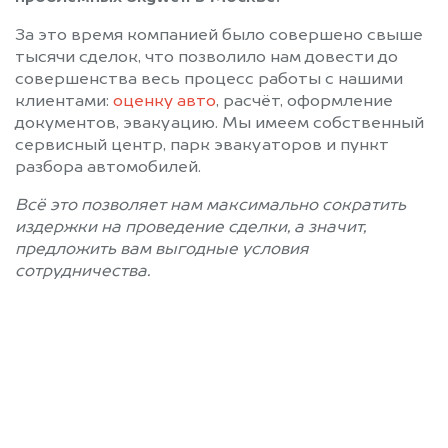
Звенигород
Зеленоград
За это время компанией было совершено свыше
Ивантеевка
Икша
тысячи сделок, что позволило нам довести до
Ильинский
Истра
совершенства весь процесс работы с нашими
клиентами:
оценку авто
, расчёт, оформление
Калининец
Кашира
документов, эвакуацию. Мы имеем собственный
Керва
Климовск
сервисный центр, парк эвакуаторов и пункт
Клин
Клязьма
разбора автомобилей.
Кожино
Кокошкино
Всё это позволяет нам максимально сократить
Коломна
Колюбакино
издержки на проведение сделки, а значит,
Королев
Косино
предложить вам выгодные условия
сотрудничества.
Котельники
Красково
Красноармейск
Красногорск
Краснозаводск
Краснознаменск
Красный Ткач
Крюково
Кубинка
Купавна
Позвоните нам: 8 (800)
Куровское
Лесной Городок
Ликино-Дулево
Лобня