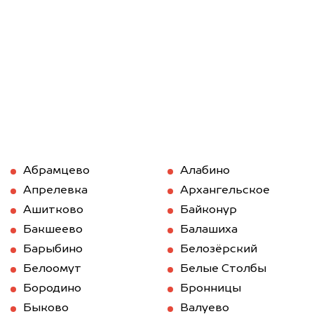
Абрамцево
Алабино
Апрелевка
Архангельское
Ашитково
Байконур
Бакшеево
Балашиха
Барыбино
Белозёрский
Белоомут
Белые Столбы
Бородино
Бронницы
Быково
Валуево