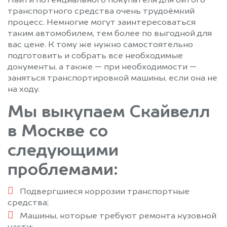
Найти потенциального покупателя для битого
Темпы
Томилино
транспортного средства очень трудоёмкий
процесс. Немногие могут заинтересоваться
Троицк
Туголесский Бор
таким автомобилем, тем более по выгодной для
Тучково
Уваровка
вас цене. К тому же нужно самостоятельно
Удельная
Успенское
подготовить и собрать все необходимые
Фирсановка
Фрязино
документы, а также — при необходимости —
заняться транспортировкой машины, если она не
Фряново
Химки
на ходу.
Хотьково
Черкизово
Мы выкупаем Скайвелл
Черноголовка
Черусти
Чехов
Шарапово
в Москве со
Шатура
Шатурторф
следующими
Шаховская
Шереметьевский
Щелково
Щербинка
проблемами:
Электрогорск
Электросталь
Подвергшиеся коррозии транспортные
Электроугли
Юбилейный
средства;
Яхрома
Машины, которые требуют ремонта кузовной