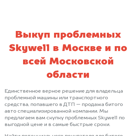
Первомайский
Пески
Пироговский
Подольск
Полушкино
Правдинский
Привокзальный
Пролетарский
Выкуп проблемных
Протвино
Пушкино
Skywell в Москве и по
Пущино
Раменское
Реутов
Решетниково
всей Московской
Родники
Рошаль
области
Рублево
Руза
Салтыковка
Северный
Сергиев Посад
Серебряные Пруды
Единственное верное решение для владельца
проблемной машины или транспортного
Серпухов
Солнечногорск
средства, попавшего в ДТП — продажа битого
Солнцево
Софрино
авто специализированной компании. Мы
Старая Купавна
Старбеево
предлагаем вам скупку проблемных Skywell по
выгодной цене и в самые быстрые сроки.
Ступино
Сходня
Талдом
Текстильщик