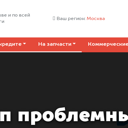
ве и по всей
Ваш регион:
Москва
ти
кредите
На запчасти
Коммерчески
п проблемны