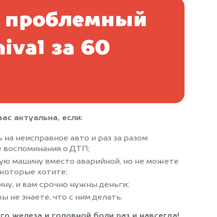
 проблемный
nival за 60
ас актуальна, если:
 на неисправное авто и раз за разом
 воспоминания о ДТП;
ую машину вместо аварийной, но не можете
 которые хотите;
ну, и вам срочно нужны деньги;
ы не знаете, что с ним делать.
го железа и головной боли раз и навсегда!