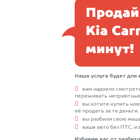
Продай
Kia Car
минут!
Наша услуга будет для в
вам надоело смотреть
переживать неприятные
вы хотите купить нов
её продать за те деньги,
вы разбили свою маши
ваше авто без ПТС, и в
Избавим вас от разбито