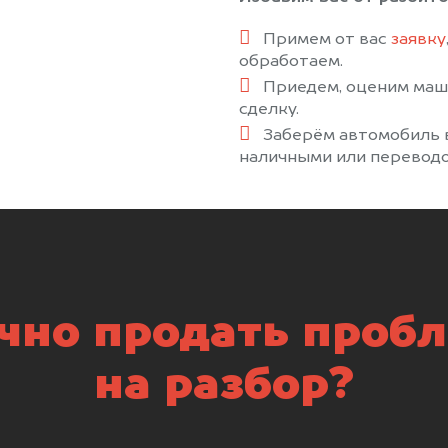
Примем от вас
заявку
обработаем.
Приедем, оценим маш
сделку.
Заберём автомобиль в
наличными или переводо
чно продать пробл
на разбор?