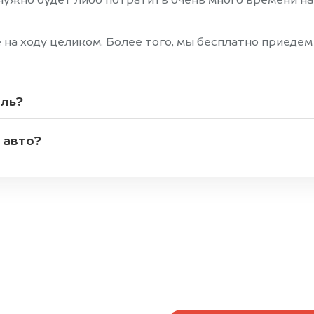
ужно будет либо потратить очень много времени на 
на ходу целиком. Более того, мы бесплатно приедем
иль?
 авто?