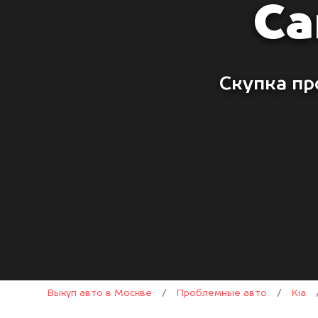
Ca
Скупка пр
Выкуп авто в Москве
/
Проблемные авто
/
Kia