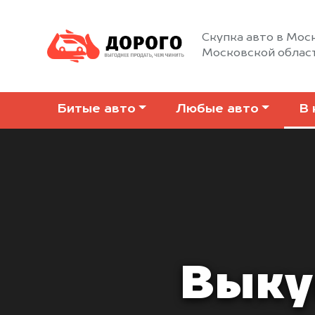
Скупка авто в Моск
Московской облас
Битые авто
Любые авто
В 
Выку