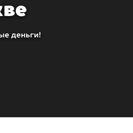
кве
ые деньги!