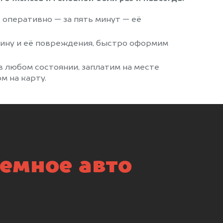
, оперативно — за пять минут — её
ину и её повреждения, быстро оформим
 любом состоянии, заплатим на месте
м на карту.
емное авто