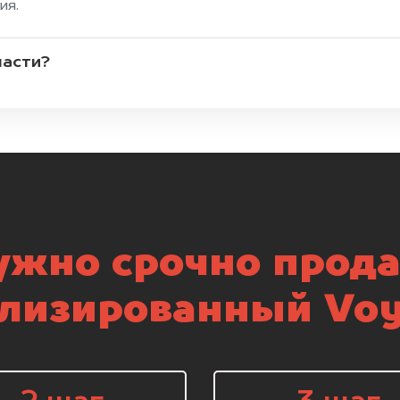
ия.
части?
ужно срочно прода
лизированный Vo