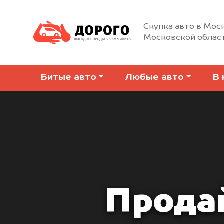
Скупка авто в Моск
Московской облас
Битые авто
Любые авто
В 
Прода