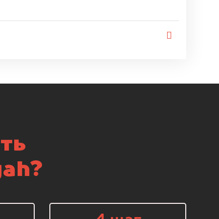
ть
yah?