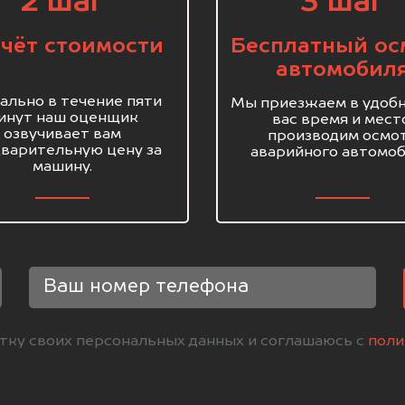
2 шаг
3 шаг
чёт стоимости
Бесплатный ос
автомобил
ально в течение пяти
Мы приезжаем в удобн
инут наш оценщик
вас время и мест
озвучивает вам
производим осмо
варительную цену за
аварийного автомоб
машину.
отку своих персональных данных и соглашаюсь с
поли