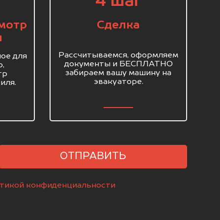
4 шаг
мотр
Сделка
я
Рассчитываемся, оформляем
ое для
документы и БЕСПЛАТНО
о,
забираем вашу машину на
тр
эвакуаторе.
иля.
ОТПРАВИТЬ
тикой конфиденциальности