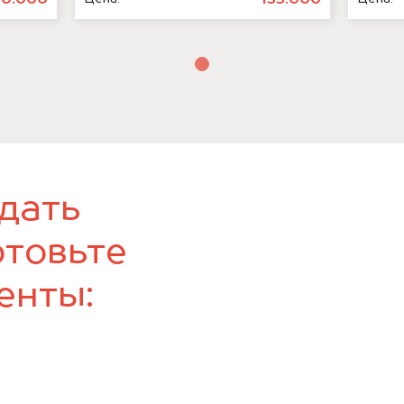
дать
отовьте
енты: