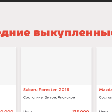
дние выкупленны
Subaru Forester, 2016
Mazda
Состояние:
Битое, Японское
Состоя
70.000
135.000
Цена:
Цена: