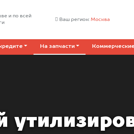
ве и по всей
Ваш регион:
Москва
ти
кредите
На запчасти
Коммерчески
й утилизиро