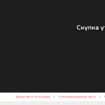
Скупка у
Выкуп авто в Москве
/
Утилизированное авто
/