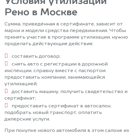
Условия утилизации
Шатура
Шатурторф
Шаховская
Шереметьевский
Рено в Москве
Щелково
Щербинка
Сумма, приведённая в сертификате, зависит от
Электрогорск
Электросталь
марки и модели средства передвижения. Чтобы
Электроугли
Юбилейный
принять участие в программе утилизации, нужно
Яхрома
проделать действующие действия:
составить договор;
снять авто с регистрации в дорожной
инспекции, справку вместе с паспортом
предоставить компании, занимающейся
утилизацией;
доставить машину, получить свидетельство и
сертификат;
предоставить сертификат в автосалон,
подобрать новый транспорт, оплатить
дилерские услуги.
При покупке нового автомобиля в этом салоне из