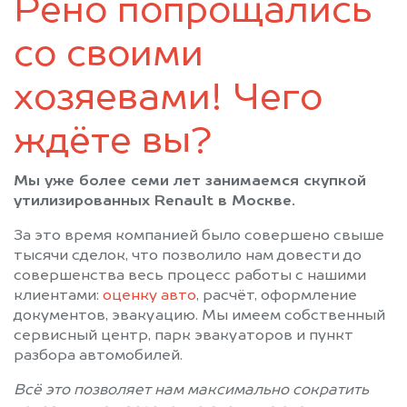
Домодедово
Дорохово
Рено попрощались
Дрезна
Дубки
со своими
Дубна
Егорьевск
Железнодорожный
Жилево
хозяевами! Чего
Жуковка
Жуковский
Загорск
Загорянский
ждёте вы?
Запрудная
Зарайск
Звенигород
Зеленоград
Мы уже более семи лет занимаемся скупкой
утилизированных Renault в Москве.
Ивантеевка
Икша
Ильинский
Истра
За это время компанией было совершено свыше
Калининец
Кашира
тысячи сделок, что позволило нам довести до
совершенства весь процесс работы с нашими
Керва
Климовск
клиентами:
оценку авто
, расчёт, оформление
Клин
Клязьма
документов, эвакуацию. Мы имеем собственный
Кожино
Кокошкино
сервисный центр, парк эвакуаторов и пункт
разбора автомобилей.
Коломна
Колюбакино
Королев
Косино
Всё это позволяет нам максимально сократить