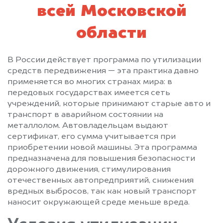
Салтыковка
Северный
всей Московской
Сергиев Посад
Серебряные Пруды
Серпухов
Солнечногорск
области
Солнцево
Софрино
Старая Купавна
Старбеево
В России действует программа по утилизации
Ступино
Сходня
средств передвижения — эта практика давно
применяется во многих странах мира: в
Талдом
Текстильщик
передовых государствах имеется сеть
Темпы
Томилино
учреждений, которые принимают старые авто и
Троицк
Туголесский Бор
транспорт в аварийном состоянии на
Тучково
Уваровка
металлолом. Автовладельцам выдают
сертификат, его сумма учитывается при
Удельная
Успенское
приобретении новой машины. Эта программа
Фирсановка
Фрязино
предназначена для повышения безопасности
Фряново
Химки
дорожного движения, стимулирования
отечественных автопредприятий, снижения
Хотьково
Черкизово
вредных выбросов, так как новый транспорт
Черноголовка
Черусти
наносит окружающей среде меньше вреда.
Чехов
Шарапово