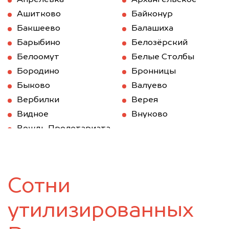
Апрелевка
Архангельское
Ашитково
Байконур
Бакшеево
Балашиха
Барыбино
Белозёрский
Белоомут
Белые Столбы
Бородино
Бронницы
Быково
Валуево
Вербилки
Верея
Видное
Внуково
Вождь Пролетариата
Волоколамск
Вороново
Воскресенск
Восточный
Востряково
Высоковск
Сотни
Голицыно
Деденево
Дедовск
Дзержинский
утилизированных
Дмитров
Долгопрудный