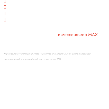
сзади
слева
справа
салон
2. Отправьте фотографии на номер +7 (958)
498-32-98 по WhatsApp*,
в мессенджер MAX
или на электронную почту info@dorogo.online
*принадлежит компании Meta Platforms, Inc., признанной экстремистской
организацией и запрещённой на территории РФ
Мы консультируем