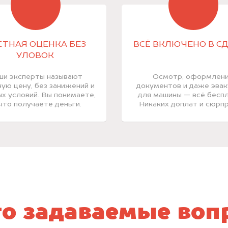
СТНАЯ ОЦЕНКА БЕЗ
ВСЁ ВКЛЮЧЕНО В С
УЛОВОК
ши эксперты называют
Осмотр, оформлен
ую цену, без занижений и
документов и даже эва
х условий. Вы понимаете,
для машины — всё беспл
 что получаете деньги.
Никаких доплат и сюрпр
то задаваемые воп