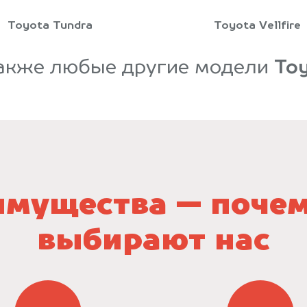
Toyota Tundra
Toyota Vellfire
акже любые другие модели
To
мущества — поче
выбирают нас