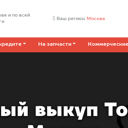
ве и по всей
Ваш регион:
Москва
ти
кредите
На запчасти
Коммерчески
ый выкуп To