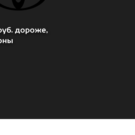
уб. дороже,
оны