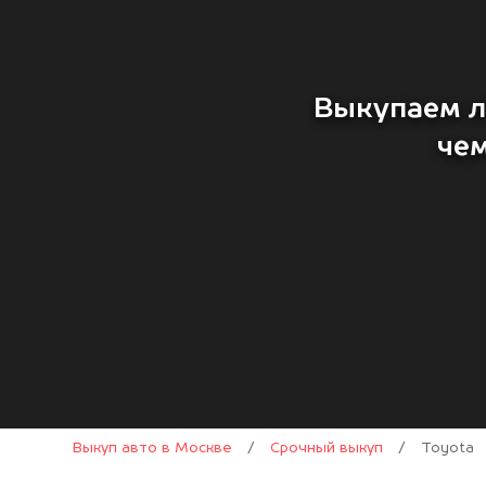
Выкупаем л
че
Выкуп авто в Москве
/
Срочный выкуп
/
Toyota