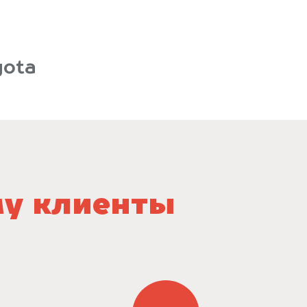
yota
му клиенты