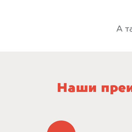
А т
Наши преи