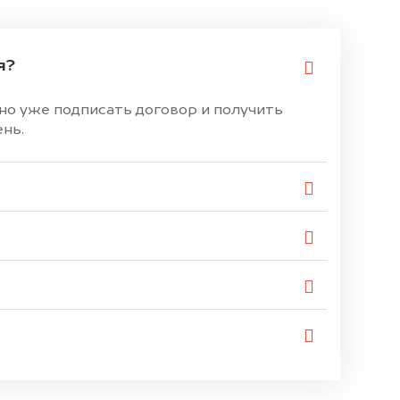
я?
жно уже подписать договор и получить
ень.