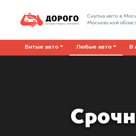
Скупка авто в Моск
Московской облас
Битые авто
Любые авто
В 
Срочн