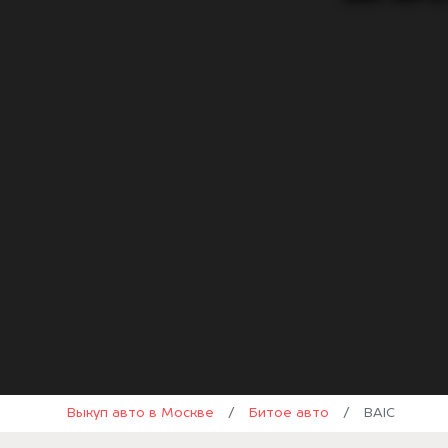
Выкуп авто в Москве
/
Битое авто
/
BAIC