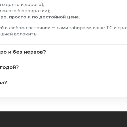
о долго и дорого);
и много бюрократии);
о, просто и по достойной цене.
 в любом состоянии — сами забираем ваше ТС и сразу
ишней волокиты.
ро и без нервов?
ыгодой?
на?