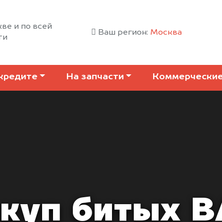
ве и по всей
Ваш регион:
Москва
ти
кредите
На запчасти
Коммерчески
куп битых B