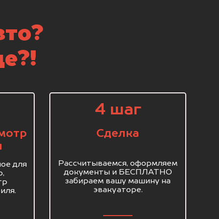
вто?
е?!
4 шаг
мотр
Сделка
я
Рассчитываемся, оформляем
ое для
документы и БЕСПЛАТНО
о,
забираем вашу машину на
тр
эвакуаторе.
иля.