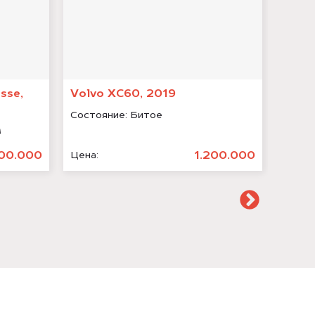
sse,
Volvo XC60, 2019
Chan
Состояние:
Битое
Состо
м
00.000
1.200.000
Цена:
Цена: