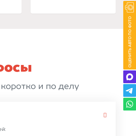
росы
 коротко и по делу
ей: