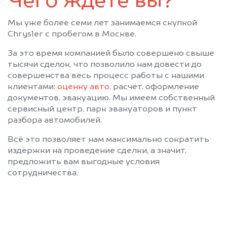
Чего ждёте вы?
Жуковка
Жуковский
Загорск
Загорянский
Мы уже более семи лет занимаемся скупкой
Запрудная
Зарайск
Chrysler с пробегом в Москве.
Звенигород
Зеленоград
За это время компанией было совершено свыше
Ивантеевка
Икша
тысячи сделок, что позволило нам довести до
Ильинский
Истра
совершенства весь процесс работы с нашими
клиентами:
оценку авто
, расчёт, оформление
Калининец
Кашира
документов, эвакуацию. Мы имеем собственный
Керва
Климовск
сервисный центр, парк эвакуаторов и пункт
Клин
Клязьма
разбора автомобилей.
Кожино
Кокошкино
Всё это позволяет нам максимально сократить
Коломна
Колюбакино
издержки на проведение сделки, а значит,
Королев
Косино
предложить вам выгодные условия
сотрудничества.
Котельники
Красково
Красноармейск
Красногорск
Краснозаводск
Краснознаменск
Красный Ткач
Крюково