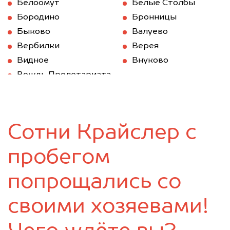
Белоомут
Белые Столбы
Бородино
Бронницы
Быково
Валуево
Вербилки
Верея
Видное
Внуково
Вождь Пролетариата
Волоколамск
Вороново
Воскресенск
Восточный
Востряково
Высоковск
Сотни Крайслер с
Голицыно
Деденево
Дедовск
Дзержинский
пробегом
Дмитров
Долгопрудный
Домодедово
Дорохово
попрощались со
Дрезна
Дубки
своими хозяевами!
Дубна
Егорьевск
Железнодорожный
Жилево