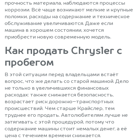
Старая Купавна
Старбеево
прочность материала, наблюдаются процессы
коррозии. Всё чаще возникают мелкие и крупные
Ступино
Сходня
поломки, расходы на содержание и техническое
Талдом
Текстильщик
обслуживание увеличиваются. Даже если
Темпы
Томилино
машина в хорошем состоянии, хочется
Троицк
Туголесский Бор
приобрести новую современную модель.
Тучково
Уваровка
Как продать Chrysler с
Удельная
Успенское
пробегом
Фирсановка
Фрязино
Фряново
Химки
В этой ситуации перед владельцами встаёт
Хотьково
Черкизово
вопрос, что же делать со старой машиной. Дело
Черноголовка
Черусти
не только в увеличившихся финансовых
расходах: также снижается безопасность,
Чехов
Шарапово
возрастает риск дорожно–транспортных
Шатура
Шатурторф
происшествий. Чем старше Крайслер, тем
Шаховская
Шереметьевский
труднее его продать. Автолюбителям лучше не
затягивать с этой процедурой, потому что
Щелково
Щербинка
содержание машины стоит немалых денег, а её
Электрогорск
Электросталь
цена с течением времени снижается.