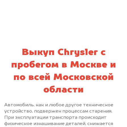
Ожерелье
Озеры
политикой конфиденциальности
Октябрьский
Опалиха
Орехово-Зуево
Павловский Посад
Первомайский
Пески
Пироговский
Подольск
Полушкино
Правдинский
Привокзальный
Пролетарский
Выкуп Chrysler с
Протвино
Пушкино
пробегом в Москве и
Пущино
Раменское
Реутов
Решетниково
по всей Московской
Родники
Рошаль
области
Рублево
Руза
Салтыковка
Северный
Сергиев Посад
Серебряные Пруды
Автомобиль, как и любое другое техническое
устройство, подвержен процессам старения.
Серпухов
Солнечногорск
При эксплуатации транспорта происходит
Солнцево
Софрино
физическое изнашивание деталей, снижается