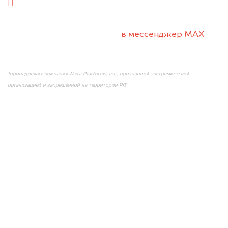
салон
2. Отправьте фотографии на номер +7 (958)
498-32-98 по WhatsApp*,
в мессенджер MAX
или на электронную почту info@dorogo.online
*принадлежит компании Meta Platforms, Inc., признанной экстремистской
организацией и запрещённой на территории РФ
Мы консультируем
абсолютно
БЕСПЛАТНО