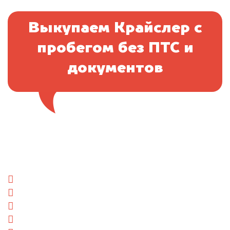
Выкупаем Крайслер с
пробегом без ПТС и
документов
Отправьте фотографии автомобиля — через
минуту эксперт-оценщик назовёт сумму.
1. Сфотографируйте машину:
спереди
сзади
слева
справа