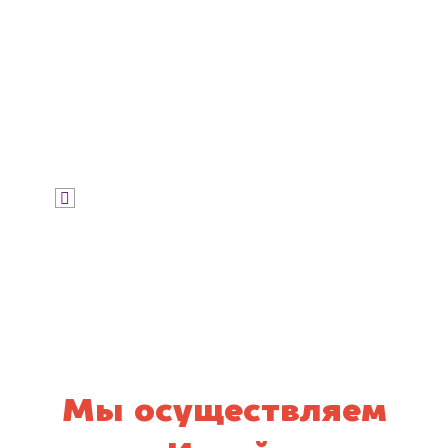
Узнать стоимость
Я даю согласие на обработку своих
персональных данных и соглашаюсь с
политикой конфиденциальности
Мы осуществляем