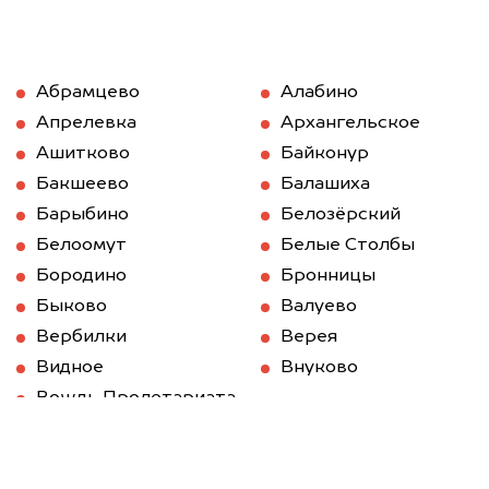
Абрамцево
Алабино
Апрелевка
Архангельское
Ашитково
Байконур
Бакшеево
Балашиха
Барыбино
Белозёрский
Белоомут
Белые Столбы
Бородино
Бронницы
Быково
Валуево
Вербилки
Верея
Видное
Внуково
Вождь Пролетариата
Волоколамск
Вороново
Воскресенск
Восточный