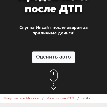
после ДТП
Скупка Иксайт после аварии за
приличные деньги!
Оценить авто
Выкуп авто в Москве
/
Авто после ДТП
/
Xcite