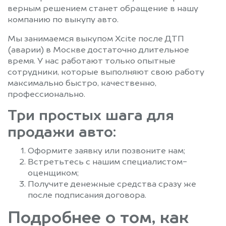
Фряново
Химки
верным решением станет обращение в нашу
Хотьково
Черкизово
компанию по выкупу авто.
Черноголовка
Черусти
Мы занимаемся выкупом Xcite после ДТП
Чехов
Шарапово
(аварии) в Москве достаточно длительное
Шатура
Шатурторф
время. У нас работают только опытные
Шаховская
Шереметьевский
сотрудники, которые выполняют свою работу
максимально быстро, качественно,
Щелково
Щербинка
профессионально.
Электрогорск
Электросталь
Три простых шага для
Электроугли
Юбилейный
Яхрома
продажи авто:
Оформите заявку или позвоните нам;
Встретьтесь с нашим специалистом-
оценщиком;
Получите денежные средства сразу же
после подписания договора.
Подробнее о том, как