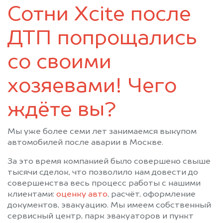
Востряково
Высоковск
Сотни Xcite после
Голицыно
Деденево
Дедовск
Дзержинский
ДТП попрощались
Дмитров
Долгопрудный
Домодедово
Дорохово
со своими
Дрезна
Дубки
хозяевами! Чего
Дубна
Егорьевск
Железнодорожный
Жилево
ждёте вы?
Жуковка
Жуковский
Загорск
Загорянский
Мы уже более семи лет занимаемся выкупом
Запрудная
Зарайск
автомобилей после аварии в Москве.
Звенигород
Зеленоград
За это время компанией было совершено свыше
Ивантеевка
Икша
тысячи сделок, что позволило нам довести до
Ильинский
Истра
совершенства весь процесс работы с нашими
клиентами:
оценку авто
, расчёт, оформление
Калининец
Кашира
документов, эвакуацию. Мы имеем собственный
Керва
Климовск
сервисный центр, парк эвакуаторов и пункт