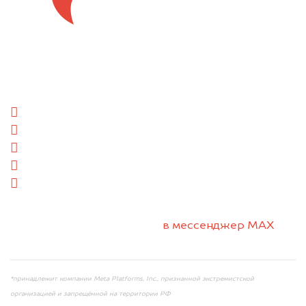
Отправьте фотографии автомобиля — через
минуту эксперт-оценщик назовёт сумму.
1. Сфотографируйте машину:
спереди
сзади
слева
справа
салон
2. Отправьте фотографии на номер +7 (958)
498-32-98 по WhatsApp*,
в мессенджер MAX
или на электронную почту info@dorogo.online
*принадлежит компании Meta Platforms, Inc., признанной экстремистской
организацией и запрещённой на территории РФ