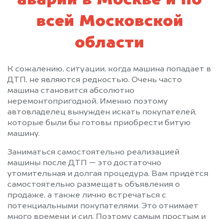
аварии в Москве и по
Пущино
Раменское
Реутов
Решетниково
всей Московской
Родники
Рошаль
области
Рублево
Руза
Салтыковка
Северный
Сергиев Посад
Серебряные Пруды
К сожалению, ситуации, когда машина попадает в
ДТП, не являются редкостью. Очень часто
Серпухов
Солнечногорск
машина становится абсолютно
Солнцево
Софрино
неремонтопригодной. Именно поэтому
Старая Купавна
Старбеево
автовладелец вынужден искать покупателей,
которые были бы готовы приобрести битую
Ступино
Сходня
машину.
Талдом
Текстильщик
Темпы
Томилино
Заниматься самостоятельно реализацией
машины после ДТП — это достаточно
Троицк
Туголесский Бор
утомительная и долгая процедура. Вам придётся
Тучково
Уваровка
самостоятельно размещать объявления о
Удельная
Успенское
продаже, а также лично встречаться с
Фирсановка
Фрязино
потенциальными покупателями. Это отнимает
много времени и сил. Поэтому самым простым и