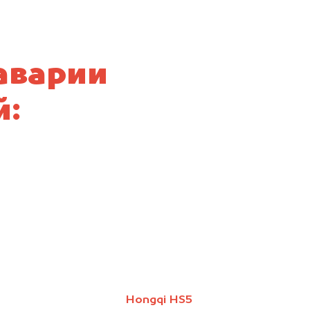
аварии
й:
Hongqi HS5