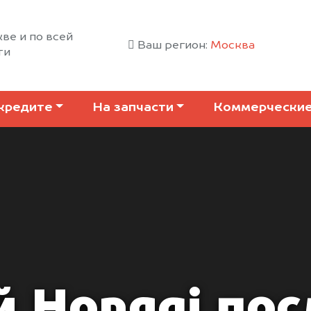
ве и по всей
Ваш регион:
Москва
ти
кредите
На запчасти
Коммерчески
й Hongqi пос