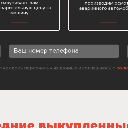
озвучивает вам
производим осмо
варительную цену за
аварийного автомоб
машину.
отку своих персональных данных и соглашаюсь с
поли
дние выкупленны