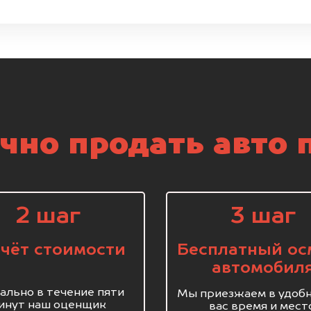
чно продать авто 
2 шаг
3 шаг
чёт стоимости
Бесплатный ос
автомобил
ально в течение пяти
Мы приезжаем в удобн
инут наш оценщик
вас время и мест