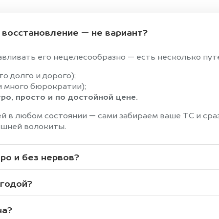
и восстановление — не вариант?
авливать его нецелесообразно — есть несколько пут
о долго и дорого);
и много бюрократии);
о, просто и по достойной цене.
 в любом состоянии — сами забираем ваше ТС и сразу
ишней волокиты.
ро и без нервов?
ыгодой?
на?