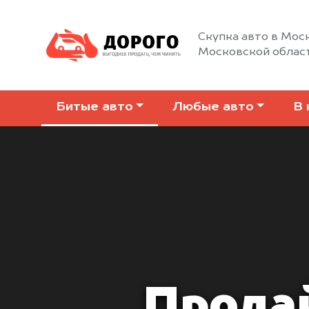
Скупка авто в Моск
Московской облас
Битые авто
Любые авто
В 
Прода