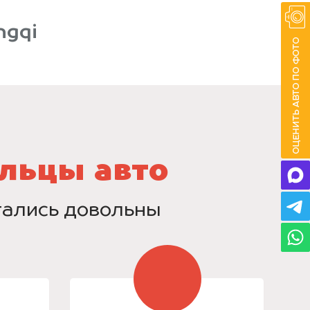
ngqi
льцы авто
стались довольны