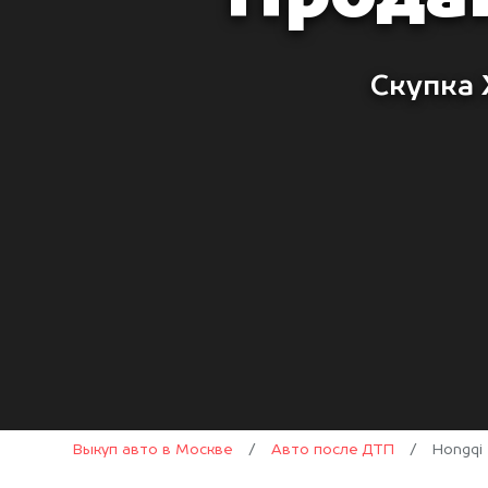
Скупка 
Выкуп авто в Москве
/
Авто после ДТП
/
Hongqi