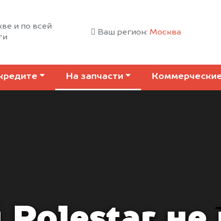
ве и по всей
Ваш регион:
Москва
ти
кредите
На запчасти
Коммерчески
 Polestar не 