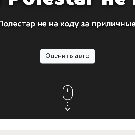
Полестар не на ходу за приличные
Оценить авто
r