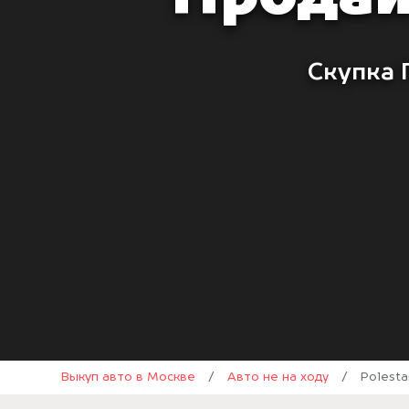
Скупка 
Выкуп авто в Москве
/
Авто не на ходу
/
Polesta