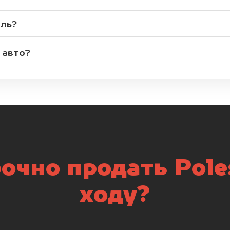
иль?
 авто?
очно продать Poles
ходу?