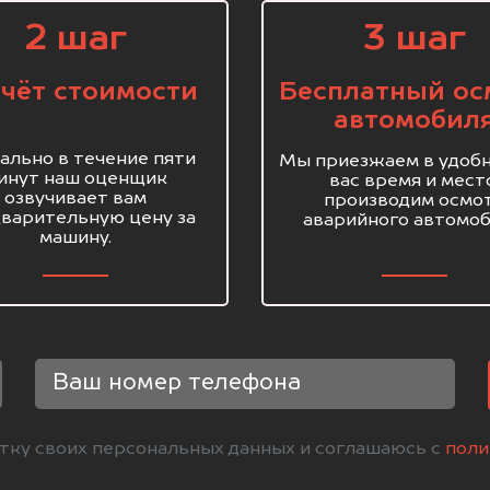
2 шаг
3 шаг
чёт стоимости
Бесплатный ос
автомобил
ально в течение пяти
Мы приезжаем в удобн
инут наш оценщик
вас время и мест
озвучивает вам
производим осмо
варительную цену за
аварийного автомоб
машину.
отку своих персональных данных и соглашаюсь с
поли