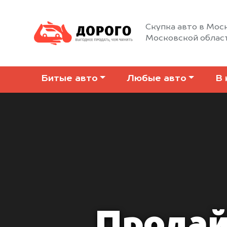
Скупка авто в Моск
Московской облас
Битые авто
Любые авто
В 
Продай