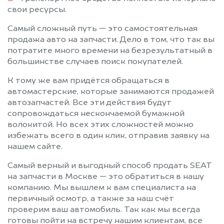
Протвино
Пушкино
свои ресурсы.
Пущино
Раменское
Самый сложный путь — это самостоятельная
Реутов
Решетниково
продажа авто на запчасти. Дело в том, что так вы
Родники
Рошаль
потратите много времени на безрезультатный в
большинстве случаев поиск покупателей.
Рублево
Руза
Салтыковка
Северный
К тому же вам придётся обращаться в
Сергиев Посад
Серебряные Пруды
автомастерские, которые занимаются продажей
автозапчастей. Все эти действия будут
Серпухов
Солнечногорск
сопровождаться нескончаемой бумажной
Солнцево
Софрино
волокитой. Но всех этих сложностей можно
Старая Купавна
Старбеево
избежать всего в один клик, отправив заявку на
Ступино
Сходня
нашем сайте.
Талдом
Текстильщик
Самый верный и выгодный способ продать SEAT
Темпы
Томилино
на запчасти в Москве — это обратиться в нашу
компанию. Мы вышлем к вам специалиста на
Троицк
Туголесский Бор
первичный осмотр, а также за наш счёт
Тучково
Уваровка
проверим ваш автомобиль. Так как мы всегда
Удельная
Успенское
готовы пойти на встречу нашим клиентам, все