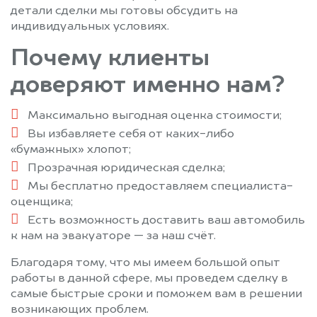
Фирсановка
Фрязино
детали сделки мы готовы обсудить на
индивидуальных условиях.
Фряново
Химки
Хотьково
Черкизово
Почему клиенты
Черноголовка
Черусти
доверяют именно нам?
Чехов
Шарапово
Шатура
Шатурторф
Максимально выгодная оценка стоимости;
Шаховская
Шереметьевский
Вы избавляете себя от каких-либо
Щелково
Щербинка
«бумажных» хлопот;
Электрогорск
Электросталь
Прозрачная юридическая сделка;
Мы бесплатно предоставляем специалиста-
Электроугли
Юбилейный
оценщика;
Яхрома
Есть возможность доставить ваш автомобиль
к нам на эвакуаторе — за наш счёт.
Благодаря тому, что мы имеем большой опыт
работы в данной сфере, мы проведем сделку в
самые быстрые сроки и поможем вам в решении
возникающих проблем.