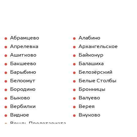
Абрамцево
Алабино
Апрелевка
Архангельское
Ашитково
Байконур
Бакшеево
Балашиха
Барыбино
Белозёрский
Белоомут
Белые Столбы
Бородино
Бронницы
Быково
Валуево
Вербилки
Верея
Видное
Внуково
Вождь Пролетариата
Волоколамск
Вороново