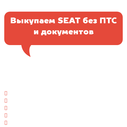
Выкупаем SEAT без ПТС
и документов
Отправьте фотографии автомобиля — через
минуту эксперт-оценщик назовёт сумму.
1. Сфотографируйте машину:
спереди
сзади
слева
справа
салон