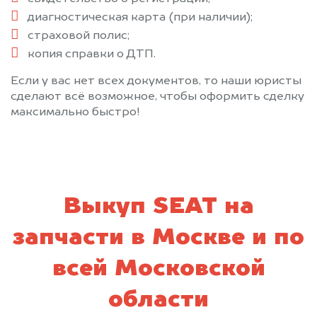
Керва
Климовск
диагностическая карта (при наличии);
Клин
Клязьма
страховой полис;
Кожино
Кокошкино
копия справки о ДТП.
Коломна
Колюбакино
Если у вас нет всех документов, то наши юристы
Королев
Косино
сделают всё возможное, чтобы оформить сделку
Котельники
Красково
максимально быстро!
Красноармейск
Красногорск
Краснозаводск
Краснознаменск
Красный Ткач
Крюково
Кубинка
Купавна
Выкуп SEAT на
Куровское
Лесной Городок
Ликино-Дулево
Лобня
запчасти в Москве и по
Лопатинский
Лосино-Петровский
всей Московской
Лотошино
Лукино
Луховицы
Лыткарино
области
Львовский
Люберцы