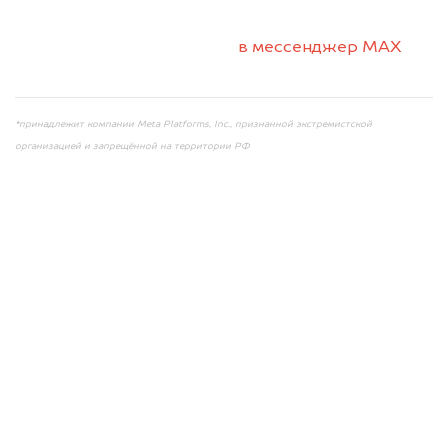
2. Отправьте фотографии на номер +7 (958)
498-32-98 по WhatsApp*,
в мессенджер MAX
или на электронную почту info@dorogo.online
*принадлежит компании Meta Platforms, Inc., признанной экстремистской
организацией и запрещённой на территории РФ
Мы консультируем
абсолютно
БЕСПЛАТНО