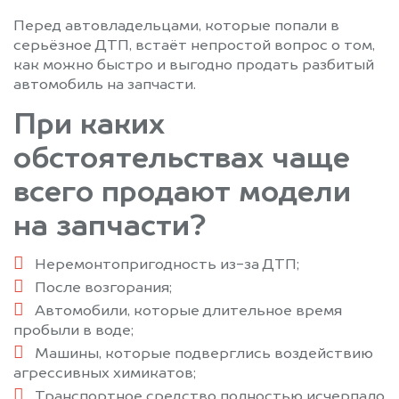
Малаховка
Михайловское
Перед автовладельцами, которые попали в
Михнево
Можайск
серьёзное ДТП, встаёт непростой вопрос о том,
Монино
Москва
как можно быстро и выгодно продать разбитый
автомобиль на запчасти.
Московский
Муханово
Мытищи
Наро-Фоминск
При каких
Нахабино
Некрасовка
обстоятельствах чаще
Немчиновка
Новобратцевский
Новоподрезково
Ногинск
всего продают модели
Обухово
Одинцово
на запчасти?
Ожерелье
Озеры
Октябрьский
Опалиха
Неремонтопригодность из-за ДТП;
Орехово-Зуево
Павловский Посад
После возгорания;
Первомайский
Пески
Автомобили, которые длительное время
пробыли в воде;
Пироговский
Подольск
Машины, которые подверглись воздействию
Полушкино
Правдинский
агрессивных химикатов;
Привокзальный
Пролетарский
Транспортное средство полностью исчерпало