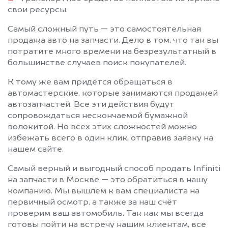
Протвино
Пушкино
свои ресурсы.
Пущино
Раменское
Самый сложный путь — это самостоятельная
Реутов
Решетниково
продажа авто на запчасти. Дело в том, что так вы
Родники
Рошаль
потратите много времени на безрезультатный в
большинстве случаев поиск покупателей.
Рублево
Руза
Салтыковка
Северный
К тому же вам придётся обращаться в
Сергиев Посад
Серебряные Пруды
автомастерские, которые занимаются продажей
автозапчастей. Все эти действия будут
Серпухов
Солнечногорск
сопровождаться нескончаемой бумажной
Солнцево
Софрино
волокитой. Но всех этих сложностей можно
Старая Купавна
Старбеево
избежать всего в один клик, отправив заявку на
Ступино
Сходня
нашем сайте.
Талдом
Текстильщик
Самый верный и выгодный способ продать Infiniti
Темпы
Томилино
на запчасти в Москве — это обратиться в нашу
компанию. Мы вышлем к вам специалиста на
Троицк
Туголесский Бор
первичный осмотр, а также за наш счёт
Тучково
Уваровка
проверим ваш автомобиль. Так как мы всегда
Удельная
Успенское
готовы пойти на встречу нашим клиентам, все