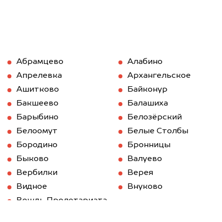
Абрамцево
Алабино
Апрелевка
Архангельское
Ашитково
Байконур
Бакшеево
Балашиха
Барыбино
Белозёрский
Белоомут
Белые Столбы
Бородино
Бронницы
Быково
Валуево
Вербилки
Верея
Видное
Внуково
Вождь Пролетариата
Волоколамск
Вороново