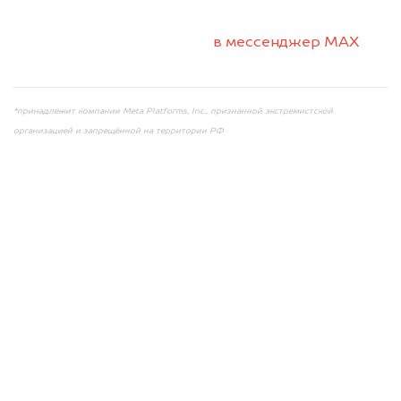
2. Отправьте фотографии на номер +7 (958)
498-32-98 по WhatsApp*,
в мессенджер MAX
или на электронную почту info@dorogo.online
*принадлежит компании Meta Platforms, Inc., признанной экстремистской
организацией и запрещённой на территории РФ
Мы консультируем
абсолютно
БЕСПЛАТНО