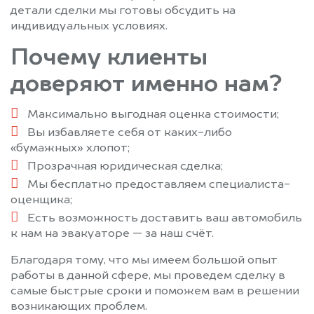
Фирсановка
Фрязино
детали сделки мы готовы обсудить на
индивидуальных условиях.
Фряново
Химки
Хотьково
Черкизово
Почему клиенты
Черноголовка
Черусти
доверяют именно нам?
Чехов
Шарапово
Шатура
Шатурторф
Максимально выгодная оценка стоимости;
Шаховская
Шереметьевский
Вы избавляете себя от каких-либо
Щелково
Щербинка
«бумажных» хлопот;
Электрогорск
Электросталь
Прозрачная юридическая сделка;
Мы бесплатно предоставляем специалиста-
Электроугли
Юбилейный
оценщика;
Яхрома
Есть возможность доставить ваш автомобиль
к нам на эвакуаторе — за наш счёт.
Благодаря тому, что мы имеем большой опыт
работы в данной сфере, мы проведем сделку в
самые быстрые сроки и поможем вам в решении
возникающих проблем.