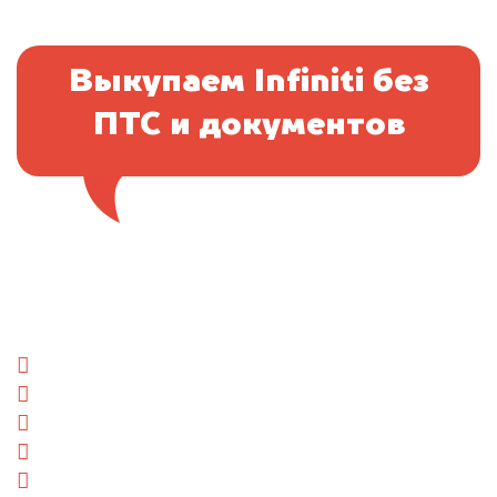
Выкупаем Infiniti без
ПТС и документов
Отправьте фотографии автомобиля — через
минуту эксперт-оценщик назовёт сумму.
1. Сфотографируйте машину:
спереди
сзади
слева
справа
салон