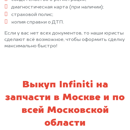
Керва
Климовск
диагностическая карта (при наличии);
Клин
Клязьма
страховой полис;
Кожино
Кокошкино
копия справки о ДТП.
Коломна
Колюбакино
Если у вас нет всех документов, то наши юристы
Королев
Косино
сделают всё возможное, чтобы оформить сделку
Котельники
Красково
максимально быстро!
Красноармейск
Красногорск
Краснозаводск
Краснознаменск
Красный Ткач
Крюково
Кубинка
Купавна
Выкуп Infiniti на
Куровское
Лесной Городок
Ликино-Дулево
Лобня
запчасти в Москве и по
Лопатинский
Лосино-Петровский
всей Московской
Лотошино
Лукино
Луховицы
Лыткарино
области
Львовский
Люберцы