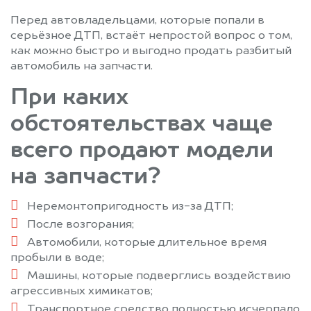
Малаховка
Михайловское
Перед автовладельцами, которые попали в
Михнево
Можайск
серьёзное ДТП, встаёт непростой вопрос о том,
Монино
Москва
как можно быстро и выгодно продать разбитый
автомобиль на запчасти.
Московский
Муханово
Мытищи
Наро-Фоминск
При каких
Нахабино
Некрасовка
обстоятельствах чаще
Немчиновка
Новобратцевский
Новоподрезково
Ногинск
всего продают модели
Обухово
Одинцово
на запчасти?
Ожерелье
Озеры
Октябрьский
Опалиха
Неремонтопригодность из-за ДТП;
Орехово-Зуево
Павловский Посад
После возгорания;
Первомайский
Пески
Автомобили, которые длительное время
пробыли в воде;
Пироговский
Подольск
Машины, которые подверглись воздействию
Полушкино
Правдинский
агрессивных химикатов;
Привокзальный
Пролетарский
Транспортное средство полностью исчерпало