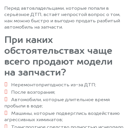
Малаховка
Михайловское
Перед автовладельцами, которые попали в
Михнево
Можайск
серьёзное ДТП, встаёт непростой вопрос о том,
Монино
Москва
как можно быстро и выгодно продать разбитый
автомобиль на запчасти.
Московский
Муханово
Мытищи
Наро-Фоминск
При каких
Нахабино
Некрасовка
обстоятельствах чаще
Немчиновка
Новобратцевский
Новоподрезково
Ногинск
всего продают модели
Обухово
Одинцово
на запчасти?
Ожерелье
Озеры
Октябрьский
Опалиха
Неремонтопригодность из-за ДТП;
Орехово-Зуево
Павловский Посад
После возгорания;
Первомайский
Пески
Автомобили, которые длительное время
пробыли в воде;
Пироговский
Подольск
Машины, которые подверглись воздействию
Полушкино
Правдинский
агрессивных химикатов;
Привокзальный
Пролетарский
Транспортное средство полностью исчерпало