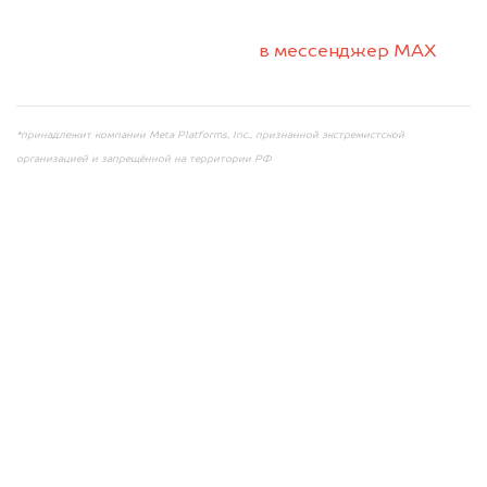
2. Отправьте фотографии на номер +7 (958)
498-32-98 по WhatsApp*,
в мессенджер MAX
или на электронную почту info@dorogo.online
*принадлежит компании Meta Platforms, Inc., признанной экстремистской
организацией и запрещённой на территории РФ
Мы консультируем
абсолютно
БЕСПЛАТНО