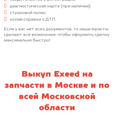
Керва
Климовск
диагностическая карта (при наличии);
Клин
Клязьма
страховой полис;
Кожино
Кокошкино
копия справки о ДТП.
Коломна
Колюбакино
Если у вас нет всех документов, то наши юристы
Королев
Косино
сделают всё возможное, чтобы оформить сделку
Котельники
Красково
максимально быстро!
Красноармейск
Красногорск
Краснозаводск
Краснознаменск
Красный Ткач
Крюково
Кубинка
Купавна
Выкуп Exeed на
Куровское
Лесной Городок
Ликино-Дулево
Лобня
запчасти в Москве и по
Лопатинский
Лосино-Петровский
всей Московской
Лотошино
Лукино
Луховицы
Лыткарино
области
Львовский
Люберцы