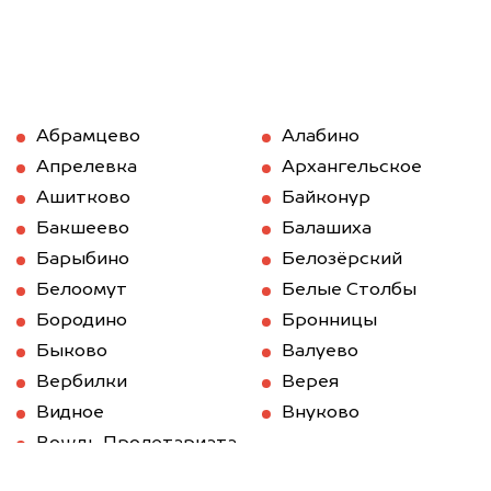
Абрамцево
Алабино
Апрелевка
Архангельское
Ашитково
Байконур
Бакшеево
Балашиха
Барыбино
Белозёрский
Белоомут
Белые Столбы
Бородино
Бронницы
Быково
Валуево
Вербилки
Верея
Видное
Внуково
Вождь Пролетариата
Волоколамск
Вороново