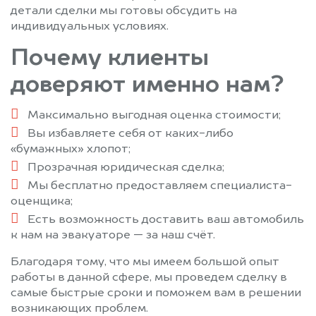
Фирсановка
Фрязино
детали сделки мы готовы обсудить на
индивидуальных условиях.
Фряново
Химки
Хотьково
Черкизово
Почему клиенты
Черноголовка
Черусти
доверяют именно нам?
Чехов
Шарапово
Шатура
Шатурторф
Максимально выгодная оценка стоимости;
Шаховская
Шереметьевский
Вы избавляете себя от каких-либо
Щелково
Щербинка
«бумажных» хлопот;
Электрогорск
Электросталь
Прозрачная юридическая сделка;
Мы бесплатно предоставляем специалиста-
Электроугли
Юбилейный
оценщика;
Яхрома
Есть возможность доставить ваш автомобиль
к нам на эвакуаторе — за наш счёт.
Благодаря тому, что мы имеем большой опыт
работы в данной сфере, мы проведем сделку в
самые быстрые сроки и поможем вам в решении
возникающих проблем.