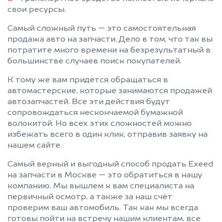
Протвино
Пушкино
свои ресурсы.
Пущино
Раменское
Самый сложный путь — это самостоятельная
Реутов
Решетниково
продажа авто на запчасти. Дело в том, что так вы
Родники
Рошаль
потратите много времени на безрезультатный в
большинстве случаев поиск покупателей.
Рублево
Руза
Салтыковка
Северный
К тому же вам придётся обращаться в
Сергиев Посад
Серебряные Пруды
автомастерские, которые занимаются продажей
автозапчастей. Все эти действия будут
Серпухов
Солнечногорск
сопровождаться нескончаемой бумажной
Солнцево
Софрино
волокитой. Но всех этих сложностей можно
Старая Купавна
Старбеево
избежать всего в один клик, отправив заявку на
Ступино
Сходня
нашем сайте.
Талдом
Текстильщик
Самый верный и выгодный способ продать Exeed
Темпы
Томилино
на запчасти в Москве — это обратиться в нашу
компанию. Мы вышлем к вам специалиста на
Троицк
Туголесский Бор
первичный осмотр, а также за наш счёт
Тучково
Уваровка
проверим ваш автомобиль. Так как мы всегда
Удельная
Успенское
готовы пойти на встречу нашим клиентам, все