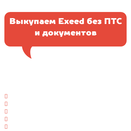
Выкупаем Exeed без ПТС
и документов
Отправьте фотографии автомобиля — через
минуту эксперт-оценщик назовёт сумму.
1. Сфотографируйте машину:
спереди
сзади
слева
справа
салон