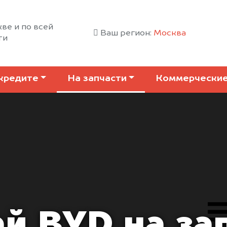
ве и по всей
Ваш регион:
Москва
ти
кредите
На запчасти
Коммерчески
й BYD на за