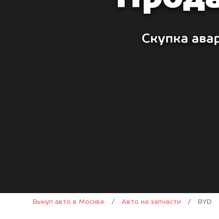
Скупка ава
Выкуп авто в Москве
/
Авто на запчасти
/
BYD