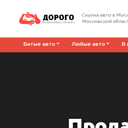
Скупка авто в Моск
Московской облас
Битые авто
Любые авто
В 
Прода