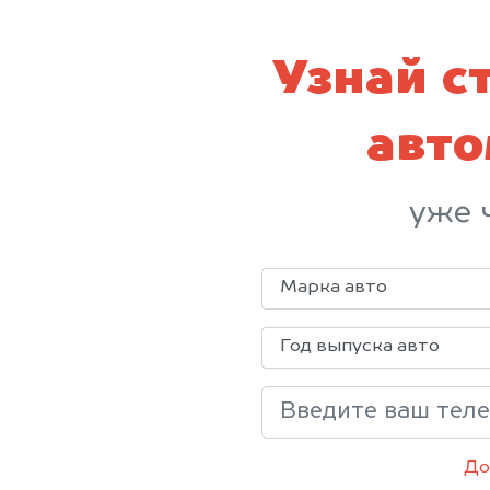
Узнай с
авт
уже 
До