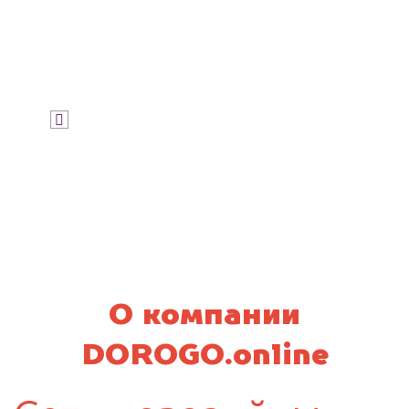
Узнать стоимость
Я даю согласие на обработку своих
персональных данных и соглашаюсь с
политикой конфиденциальности
О компании
DOROGO.online