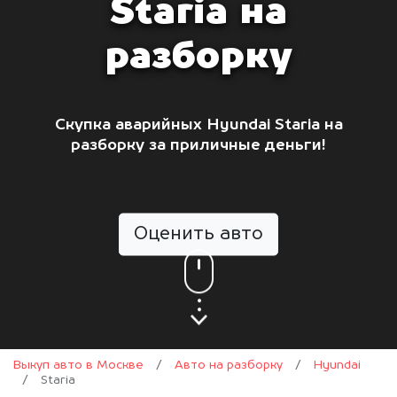
Staria на
разборку
Скупка аварийных Hyundai Staria на
разборку за приличные деньги!
Оценить авто
Выкуп авто в Москве
/
Авто на разборку
/
Hyundai
/
Staria